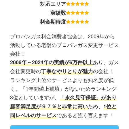
対応エリア
実績数
料金期待度
プロパンガス料金消費者協会は、2009年から
活動している老舗のプロパンガス変更サービス
会社！
あり、ガス
2009年～2024年の実績が6万件以上
会社変更時の
の会社！
丁寧なやりとりが魅力
ランキング上位のサービスよりも知名度が低
く、「1年間値上補填」がないためランキング
3位としていますが、
「永久見守保証」があり
ため、
顧客満足度が９７％と非常に高い
1位と
であると強く言えます！
同レベルのサービス