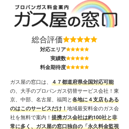
総合評価
対応エリア
実績数
料金期待度
ガス屋の窓口は、
４７都道府県全国対応可能
の、大手のプロパンガス切替サービス会社！東
京、中部、名古屋、福岡と
各地に４支店もある
地域最安料金のガス会
のはこのサービスだけ！
社を無料で案内！
提携ガス会社は約100社と非
常に多く、ガス屋の窓口独自の「永久料金監視