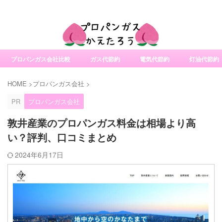
社変更サービスの比較・口コミ・評判
プロパンガス会社比較
ガス代節約
電気代節約
灯油代節約
HOME
>
プロパンガス会社
>
PR
プロパンガス会社
敦井産業のプロパンガス料金は相場より高
い？評判、口コミまとめ
2024年6月17日