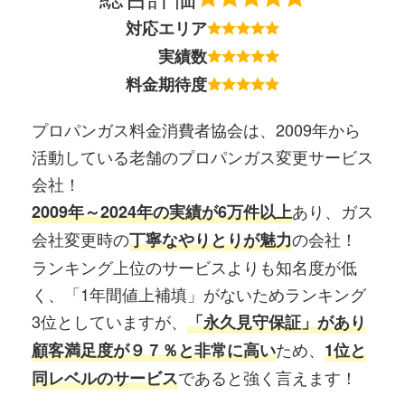
対応エリア
実績数
料金期待度
プロパンガス料金消費者協会は、2009年から
活動している老舗のプロパンガス変更サービス
会社！
あり、ガス
2009年～2024年の実績が6万件以上
会社変更時の
の会社！
丁寧なやりとりが魅力
ランキング上位のサービスよりも知名度が低
く、「1年間値上補填」がないためランキング
3位としていますが、
「永久見守保証」があり
ため、
顧客満足度が９７％と非常に高い
1位と
であると強く言えます！
同レベルのサービス