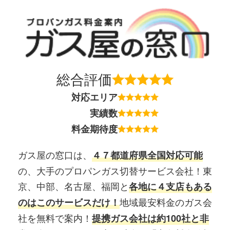
総合評価
対応エリア
実績数
料金期待度
ガス屋の窓口は、
４７都道府県全国対応可能
の、大手のプロパンガス切替サービス会社！東
京、中部、名古屋、福岡と
各地に４支店もある
地域最安料金のガス会
のはこのサービスだけ！
社を無料で案内！
提携ガス会社は約100社と非