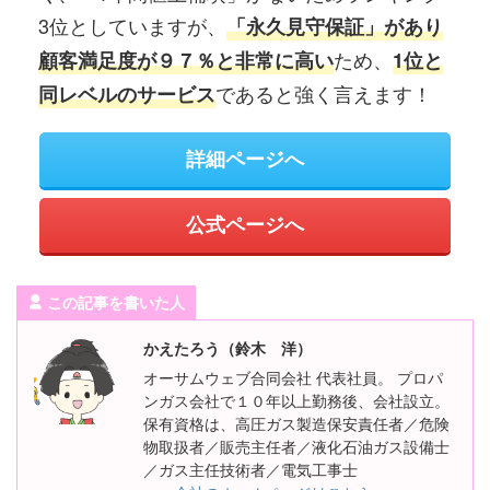
3位としていますが、
「永久見守保証」があり
ため、
顧客満足度が９７％と非常に高い
1位と
であると強く言えます！
同レベルのサービス
詳細ページへ
公式ページへ
この記事を書いた人
かえたろう（鈴木 洋）
オーサムウェブ合同会社 代表社員。 プロパ
ンガス会社で１０年以上勤務後、会社設立。
保有資格は、高圧ガス製造保安責任者／危険
物取扱者／販売主任者／液化石油ガス設備士
／ガス主任技術者／電気工事士