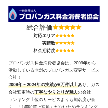
総合評価
対応エリア
実績数
料金期待度
プロパンガス料金消費者協会は、2009年から
活動している老舗のプロパンガス変更サービス
会社！
あり、ガス
2009年～2024年の実績が6万件以上
会社変更時の
の会社！
丁寧なやりとりが魅力
ランキング上位のサービスよりも知名度が低
く、「1年間値上補填」がないためランキング