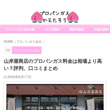
社変更サービスの比較・口コミ・評判
プロパンガス会社比較
ガス代節約
電気代節約
灯油代節約
HOME
>
プロパンガス会社
>
PR
プロパンガス会社
山岸屋商店のプロパンガス料金は相場より高
い？評判、口コミまとめ
2024年6月17日