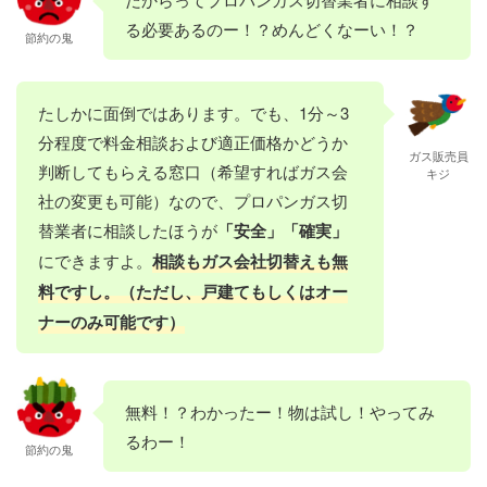
る必要あるのー！？めんどくなーい！？
節約の鬼
たしかに面倒ではあります。でも、1分～3
分程度で料金相談および適正価格かどうか
ガス販売員
判断してもらえる窓口（希望すればガス会
キジ
社の変更も可能）なので、プロパンガス切
替業者に相談したほうが
「安全」「確実」
にできますよ。
相談もガス会社切替えも無
料ですし。（ただし、戸建てもしくはオー
ナーのみ可能です）
無料！？わかったー！物は試し！やってみ
るわー！
節約の鬼