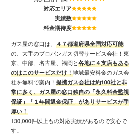
対応エリア
実績数
料金期待度
ガス屋の窓口は、
４７都道府県全国対応可能
の、大手のプロパンガス切替サービス会社！東
京、中部、名古屋、福岡と
各地に４支店もある
地域最安料金のガス会
のはこのサービスだけ！
社を無料で案内！
提携ガス会社は約100社と非
常に多く、ガス屋の窓口独自の「永久料金監視
保証」「１年間返金保証」がありサービスが手
厚い！
130,000件以上もの対応実績があるので安心で
す。