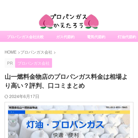
社変更サービスの比較・口コミ・評判
プロパンガス会社比較
ガス代節約
電気代節約
灯油代節約
HOME
>
プロパンガス会社
>
PR
プロパンガス会社
山一燃料金物店のプロパンガス料金は相場よ
り高い？評判、口コミまとめ
2024年6月17日