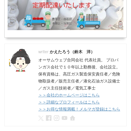
かえたろう（鈴木 洋）
オーサムウェブ合同会社 代表社員。 プロパ
ンガス会社で１０年以上勤務後、会社設立。
保有資格は、高圧ガス製造保安責任者／危険
物取扱者／販売主任者／液化石油ガス設備士
／ガス主任技術者／電気工事士
＞＞会社のホームページはこちら
＞＞詳細なプロフィールはこちら
＞＞お得な情報満載！メルマガ登録はこちら