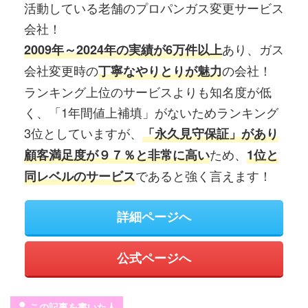
活動している老舗のプロパンガス変更サービス
会社！
あり、ガス
2009年～2024年の実績が6万件以上
会社変更時の
の会社！
丁寧なやりとりが魅力
ランキング上位のサービスよりも知名度が低
く、「1年間値上補填」がないためランキング
3位としていますが、
「永久見守保証」があり
ため、
顧客満足度が９７％と非常に高い
1位と
であると強く言えます！
同レベルのサービス
詳細ページへ
公式ページへ
この記事を書いた人