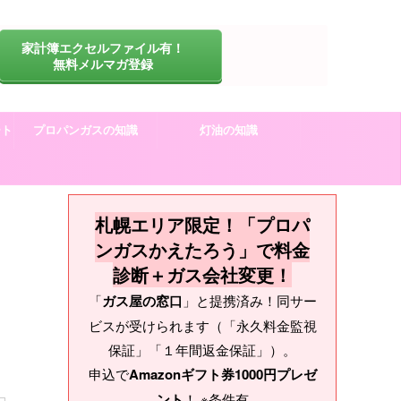
家計簿エクセルファイル有！
無料メルマガ登録
ート
プロパンガスの知識
灯油の知識
札幌エリア限定！「プロパ
ンガスかえたろう」で料金
診断＋ガス会社変更！
「
ガス屋の窓口
」と提携済み！同サー
ビスが受けられます（「永久料金監視
保証」「１年間返金保証」）。
申込で
Amazonギフト券1000円プレゼ
ント
！ ※条件有