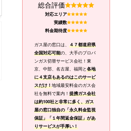
総合評価
対応エリア
実績数
料金期待度
ガス屋の窓口は、
４７都道府県
全国対応可能
の、大手のプロパ
ンガス切替サービス会社！東
京、中部、名古屋、福岡と
各地
に４支店もあるのはこのサービ
スだけ！
地域最安料金のガス会
社を無料で案内！
提携ガス会社
は約100社と非常に多く、ガス
屋の窓口独自の「永久料金監視
保証」「１年間返金保証」があ
りサービスが手厚い！