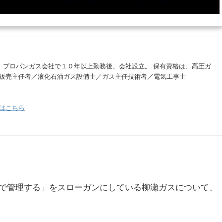
。 プロパンガス会社で１０年以上勤務後、会社設立。 保有資格は、高圧ガ
販売主任者／液化石油ガス設備士／ガス主任技術者／電気工事士
はこちら
で管理する」をスローガンにしている柳瀬ガスについて、