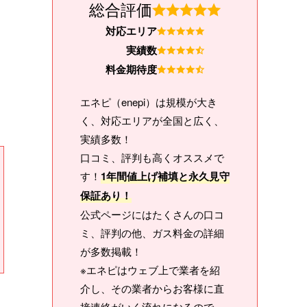
総合評価
対応エリア
実績数
料金期待度
エネピ（enepi）は規模が大き
く、対応エリアが全国と広く、
実績多数！
口コミ、評判も高くオススメで
す！
1年間値上げ補填と永久見守
保証あり！
公式ページにはたくさんの口コ
ミ、評判の他、ガス料金の詳細
が多数掲載！
※エネピはウェブ上で業者を紹
介し、その業者からお客様に直
接連絡がいく流れになるので、