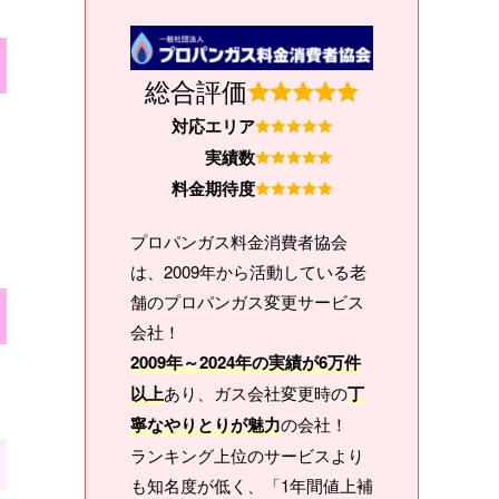
総合評価
対応エリア
実績数
料金期待度
プロパンガス料金消費者協会
は、2009年から活動している老
舗のプロパンガス変更サービス
会社！
2009年～2024年の実績が6万件
以上
あり、ガス会社変更時の
丁
寧なやりとりが魅力
の会社！
ランキング上位のサービスより
も知名度が低く、「1年間値上補