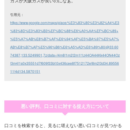
ガスか大阪ガスが良いのになぁ。
引用元：
https://www.google.com/maps/place/%E3%83%80%E3%82%A4%E3
%83%8D%E3%83%B3%EF%BC%88%E6%A0%AA%EF%BC%89+
%E5%A7%AB%E8%B7%AF%E6%94%AF%E5%BA%97%E5%A7%
AB%E8%B7%AF%E5%96%B6%E6%A5%AD%E6%89%80/@33.60
74387,133.5249901,7z/data=!4m8!1m2!2m1!1z44OA44Kk44ON44Oz
!3m4!1s0x35551d7f609f33bf:0x436cee8f7512172e!8m2!3d34.89556
11!4d134.5870151
悪い評判、口コミに対する捉え方について
口コミを検索すると、見るに堪えない悪い口コミが見つかる