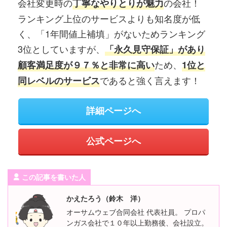
会社変更時の
の会社！
丁寧なやりとりが魅力
ランキング上位のサービスよりも知名度が低
く、「1年間値上補填」がないためランキング
3位としていますが、
「永久見守保証」があり
ため、
顧客満足度が９７％と非常に高い
1位と
であると強く言えます！
同レベルのサービス
詳細ページへ
公式ページへ
この記事を書いた人
かえたろう（鈴木 洋）
オーサムウェブ合同会社 代表社員。 プロパ
ンガス会社で１０年以上勤務後、会社設立。