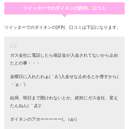
ツイッターでのダイネンの評判、口コミ
ツイッターでのダイネンの評判、口コミは下記になります。
ガス会社に電話したら保証金が入金されてないから止め
たとの事・・・
金曜日に入れたわぁ(｀Δ´)入金せな止めるとか脅すから(
・`д・´)
結局、明日まで開けれないとか。絶対にガス会社、変え
たんねん( ｀Д´)/
ダイネンのアホーーーーー(。>д<)