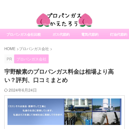
社変更サービスの比較・口コミ・評判
プロパンガス会社比較
ガス代節約
電気代節約
灯油代節約
HOME
>
プロパンガス会社
>
PR
プロパンガス会社
宇野酸素のプロパンガス料金は相場より高
い？評判、口コミまとめ
2024年6月24日