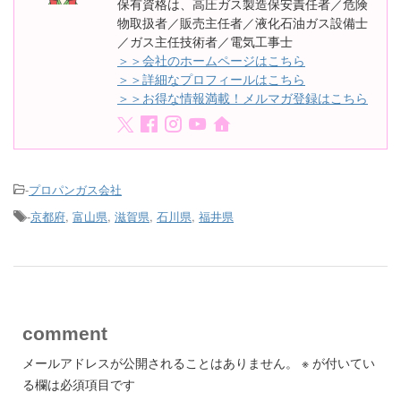
保有資格は、高圧ガス製造保安責任者／危険
物取扱者／販売主任者／液化石油ガス設備士
／ガス主任技術者／電気工事士
＞＞会社のホームページはこちら
＞＞詳細なプロフィールはこちら
＞＞お得な情報満載！メルマガ登録はこちら
-
プロパンガス会社
-
京都府
,
富山県
,
滋賀県
,
石川県
,
福井県
comment
メールアドレスが公開されることはありません。
※
が付いてい
る欄は必須項目です