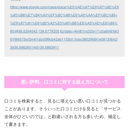
https://www.google.com/maps/place/%E5%AE%87%E9%87%8E%E9
%85%B8%E7%B4%A0%EF%BC%88%E6%A0%AA%EF%BC%89+
%E9%87%91%E6%B2%A2%E5%96%B6%E6%A5%AD%E6%89%
80/@36.0264542,136.6779205,6z/data=!4m8!1m2!2m1!1z5a6H6YeO
6YW457Sg!3m4!1s0x5ff9cb42ab1153d1:0xec38029fd91e5813!8m2!
3d36.5862601!4d136.5863911
悪い評判、口コミに対する捉え方について
口コミを検索すると、見るに堪えない悪い口コミが見つかる
ことがあります。そういった口コミだけを見ると「サービス
全体がひどいのでは」と勘違いされる方も多いため、補足し
て書きます。