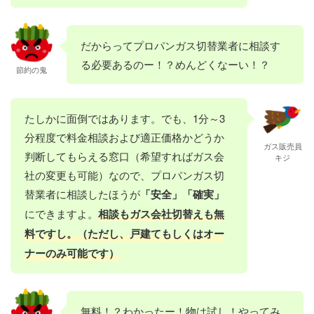
だからってプロパンガス切替業者に相談す
る必要あるのー！？めんどくなーい！？
節約の鬼
たしかに面倒ではあります。でも、1分～3
分程度で料金相談および適正価格かどうか
ガス販売員
判断してもらえる窓口（希望すればガス会
キジ
社の変更も可能）なので、プロパンガス切
替業者に相談したほうが
「安全」「確実」
にできますよ。
相談もガス会社切替えも無
料ですし。（ただし、戸建てもしくはオー
ナーのみ可能です）
無料！？わかったー！物は試し！やってみ