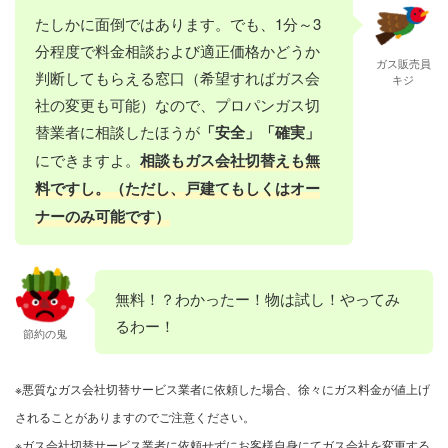
たしかに面倒ではあります。でも、1分～3
分程度で料金相談および適正価格かどうか
ガス販売員
判断してもらえる窓口（希望すればガス会
キジ
社の変更も可能）なので、プロパンガス切
替業者に相談したほうが
「安全」「確実」
にできますよ。
相談もガス会社切替えも無
料ですし。（ただし、戸建てもしくはオー
ナーのみ可能です）
無料！？わかったー！物は試し！やってみ
るわー！
節約の鬼
※悪質なガス会社切替サービス業者に依頼した場合、徐々にガス料金が値上げ
されることがありますのでご注意ください。
※ガス会社切替サービス業者に依頼せずにお客様自身にてガス会社を変更する