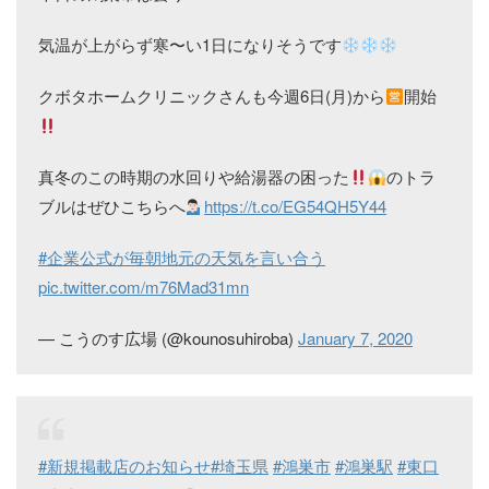
気温が上がらず寒〜い1日になりそうです
クボタホームクリニックさんも今週6日(月)から
開始
真冬のこの時期の水回りや給湯器の困った
のトラ
ブルはぜひこちらへ
https://t.co/EG54QH5Y44
#企業公式が毎朝地元の天気を言い合う
pic.twitter.com/m76Mad31mn
— こうのす広場 (@kounosuhiroba)
January 7, 2020
#新規掲載店のお知らせ
#埼玉県
#鴻巣市
#鴻巣駅
#東口