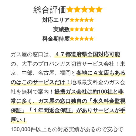
総合評価
対応エリア
実績数
料金期待度
ガス屋の窓口は、
４７都道府県全国対応可能
の、大手のプロパンガス切替サービス会社！東
京、中部、名古屋、福岡と
各地に４支店もある
地域最安料金のガス会
のはこのサービスだけ！
社を無料で案内！
提携ガス会社は約100社と非
常に多く、ガス屋の窓口独自の「永久料金監視
保証」「１年間返金保証」がありサービスが手
厚い！
130,000件以上もの対応実績があるので安心で