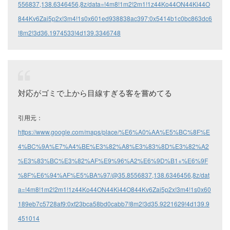
556837,138.6346456,8z/data=!4m8!1m2!2m1!1z44Ko44ON44Ki44O
844Kv6Zai5p2x!3m4!1s0x601ed938838ac397:0x5414b1c0bc863dc6
!8m2!3d36.1974533!4d139.3346748
対応がゴミで上から目線すぎる客を嘗めてる
引用元：
https://www.google.com/maps/place/%E6%A0%AA%E5%BC%8F%E
4%BC%9A%E7%A4%BE%E3%82%A8%E3%83%8D%E3%82%A2
%E3%83%BC%E3%82%AF%E9%96%A2%E6%9D%B1+%E6%9F
%8F%E6%94%AF%E5%BA%97/@35.8556837,138.6346456,8z/dat
a=!4m8!1m2!2m1!1z44Ko44ON44Ki44O844Kv6Zai5p2x!3m4!1s0x60
189eb7c5728af9:0xf23bca58bd0cabb7!8m2!3d35.9221629!4d139.9
451014