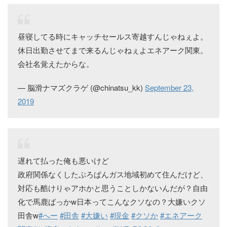
昼寝してる時にキャッチセールス寄越すんじゃねぇよ。
休日出勤させてまで来るんじゃねぇよエネアーク関東。
会社名覚えたからな。
— 脳滑ナマズクラゲ (@chinatsu_kk)
September 23,
2019
遅れて払った俺も悪いけど
政府関係なくしたぷろぱんガス地域初めて住んだけど、
対応も酷けりゃアホかと思うことしかないんだが？自由
化で馬鹿ばっかw日本ってこんなクソなの？大嫌いクソ
田舎w
#へー
#田舎
#大嫌い
#現金
#クソか
#エネアーク