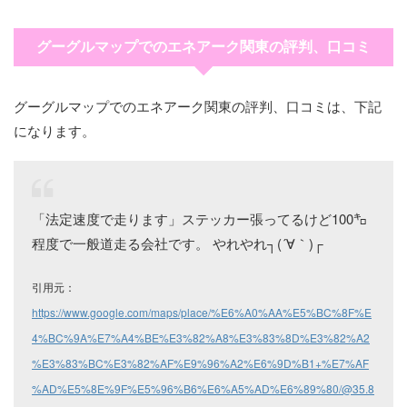
グーグルマップでのエネアーク関東の評判、口コミ
グーグルマップでのエネアーク関東の評判、口コミは、下記
になります。
「法定速度で走ります」ステッカー張ってるけど100㌔
程度で一般道走る会社です。 やれやれ┐(´∀｀)┌
引用元：
https://www.google.com/maps/place/%E6%A0%AA%E5%BC%8F%E
4%BC%9A%E7%A4%BE%E3%82%A8%E3%83%8D%E3%82%A2
%E3%83%BC%E3%82%AF%E9%96%A2%E6%9D%B1+%E7%AF
%AD%E5%8E%9F%E5%96%B6%E6%A5%AD%E6%89%80/@35.8