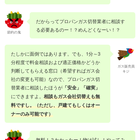
だからってプロパンガス切替業者に相談す
る必要あるのー！？めんどくなーい！？
節約の鬼
たしかに面倒ではあります。でも、1分～3
分程度で料金相談および適正価格かどうか
ガス販売員
判断してもらえる窓口（希望すればガス会
キジ
社の変更も可能）なので、プロパンガス切
替業者に相談したほうが
「安全」「確実」
にできますよ。
相談もガス会社切替えも無
料ですし。（ただし、戸建てもしくはオー
ナーのみ可能です）
無料！？わかったー！物は試し！やってみ