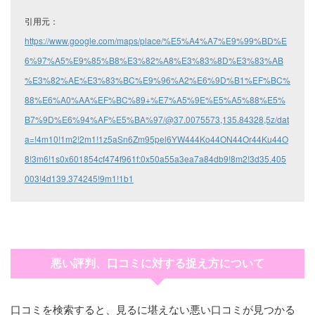
引用元：
https://www.google.com/maps/place/%E5%A4%A7%E9%99%BD%E
6%97%A5%E9%85%B8%E3%82%A8%E3%83%8D%E3%83%AB
%E3%82%AE%E3%83%BC%E9%96%A2%E6%9D%B1%EF%BC%
88%E6%A0%AA%EF%BC%89+%E7%A5%9E%E5%A5%88%E5%
B7%9D%E6%94%AF%E5%BA%97/@37.0075573,135.84328,5z/dat
a=!4m10!1m2!2m1!1z5aSn6Zm95pel6YW444Ko44ON44Or44Ku44O
8!3m6!1s0x601854cf474f961f:0x50a55a3ea7a84db9!8m2!3d35.405
003!4d139.374245!9m1!1b1
悪い評判、口コミに対する捉え方について
口コミを検索すると、見るに堪えない悪い口コミが見つかる