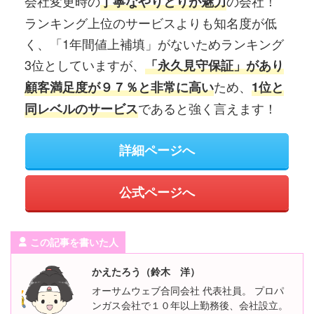
会社変更時の
の会社！
丁寧なやりとりが魅力
ランキング上位のサービスよりも知名度が低
く、「1年間値上補填」がないためランキング
3位としていますが、
「永久見守保証」があり
ため、
顧客満足度が９７％と非常に高い
1位と
であると強く言えます！
同レベルのサービス
詳細ページへ
公式ページへ
この記事を書いた人
かえたろう（鈴木 洋）
オーサムウェブ合同会社 代表社員。 プロパ
ンガス会社で１０年以上勤務後、会社設立。