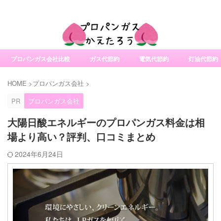
社変更サービスの比較・口コミ・評判
プロパンガス会社比較
ガス代節約
電気代節約
灯油代節約
HOME
>
プロパンガス会社
>
PR
プロパンガス会社
大陽日酸エネルギーのプロパンガス料金は相
場より高い？評判、口コミまとめ
2024年6月24日