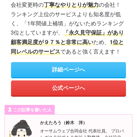
会社変更時の
の会社！
丁寧なやりとりが魅力
ランキング上位のサービスよりも知名度が低
く、「1年間値上補填」がないためランキング
3位としていますが、
「永久見守保証」があり
ため、
顧客満足度が９７％と非常に高い
1位と
であると強く言えます！
同レベルのサービス
詳細ページへ
公式ページへ
この記事を書いた人
かえたろう（鈴木 洋）
オーサムウェブ合同会社 代表社員。 プロパ
ンガス会社で１０年以上勤務後、会社設立。