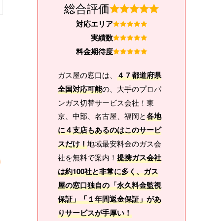
総合評価
対応エリア
実績数
料金期待度
ガス屋の窓口は、
４７都道府県
全国対応可能
の、大手のプロパ
ンガス切替サービス会社！東
京、中部、名古屋、福岡と
各地
に４支店もあるのはこのサービ
スだけ！
地域最安料金のガス会
社を無料で案内！
提携ガス会社
は約100社と非常に多く、ガス
屋の窓口独自の「永久料金監視
保証」「１年間返金保証」があ
りサービスが手厚い！