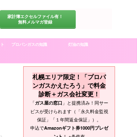
家計簿エクセルファイル有！
無料メルマガ登録
ート
プロパンガスの知識
灯油の知識
札幌エリア限定！「プロパ
ンガスかえたろう」で料金
診断＋ガス会社変更！
「
ガス屋の窓口
」と提携済み！同サー
ビスが受けられます（「永久料金監視
保証」「１年間返金保証」）。
申込で
Amazonギフト券1000円プレゼ
ント
！ ※条件有