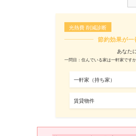
光熱費 削減診断
節約効果が一
あなた
一問目：住んでいる家は一軒家です
一軒家（持ち家）
賃貸物件