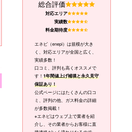
総合評価
対応エリア
実績数
料金期待度
エネピ（enepi）は規模が大き
く、対応エリアが全国と広く、
実績多数！
口コミ、評判も高くオススメで
す！
1年間値上げ補填と永久見守
保証あり！
公式ページにはたくさんの口コ
ミ、評判の他、ガス料金の詳細
が多数掲載！
※エネピはウェブ上で業者を紹
介し、その業者からお客様に直
接連絡がいく流れになるので、