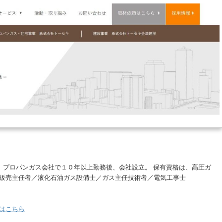
。 プロパンガス会社で１０年以上勤務後、会社設立。 保有資格は、高圧ガ
販売主任者／液化石油ガス設備士／ガス主任技術者／電気工事士
はこちら