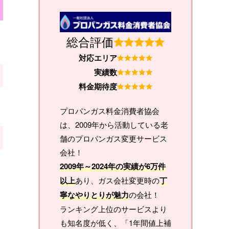
総合評価
対応エリア
実績数
料金期待度
プロパンガス料金消費者協会
は、2009年から活動している老
舗のプロパンガス変更サービス
会社！
2009年～2024年の実績が6万件
以上
あり、ガス会社変更時の
丁
寧なやりとりが魅力
の会社！
ランキング上位のサービスより
も知名度が低く、「1年間値上補