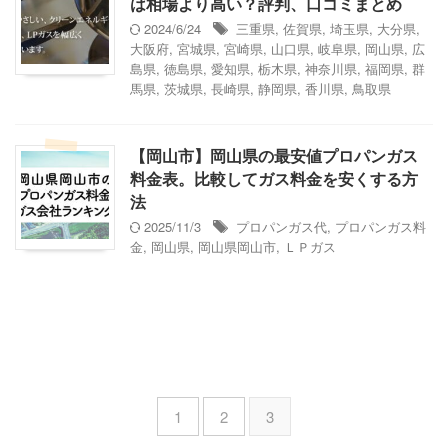
は相場より高い？評判、口コミまとめ
2024/6/24
三重県
,
佐賀県
,
埼玉県
,
大分県
,
大阪府
,
宮城県
,
宮崎県
,
山口県
,
岐阜県
,
岡山県
,
広
島県
,
徳島県
,
愛知県
,
栃木県
,
神奈川県
,
福岡県
,
群
馬県
,
茨城県
,
長崎県
,
静岡県
,
香川県
,
鳥取県
【岡山市】岡山県の最安値プロパンガス
料金表。比較してガス料金を安くする方
法
2025/11/3
プロパンガス代
,
プロパンガス料
金
,
岡山県
,
岡山県岡山市
,
ＬＰガス
1
2
3