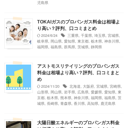
児島県
TOKAIガスのプロパンガス料金は相場よ
り高い？評判、口コミまとめ
2024/6/24
三重県
,
千葉県
,
埼玉県
,
宮城県
,
岐阜県
,
岡山県
,
愛知県
,
東京都
,
栃木県
,
神奈川県
,
福岡県
,
福島県
,
群馬県
,
茨城県
,
静岡県
アストモスリテイリングのプロパンガス
料金は相場より高い？評判、口コミまと
め
2024/11/20
北海道
,
大阪府
,
宮城県
,
宮崎県
,
山形県
,
岡山県
,
岩手県
,
広島県
,
愛媛県
,
愛知県
,
東
京都
,
栃木県
,
熊本県
,
神奈川県
,
福岡県
,
福島県
,
茨
城県
,
長崎県
,
青森県
,
香川県
,
高知県
,
鹿児島県
大陽日酸エネルギーのプロパンガス料金