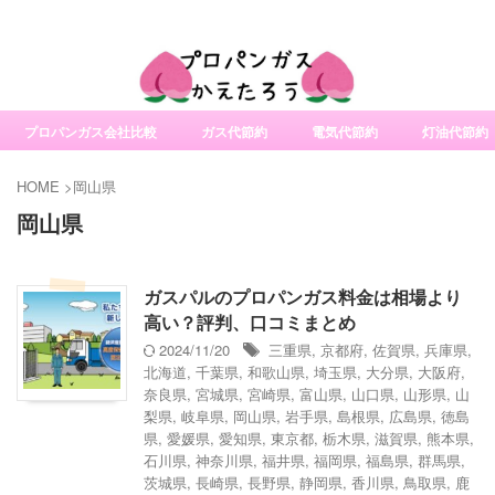
社変更サービスの比較・口コミ・評判
プロパンガス会社比較
ガス代節約
電気代節約
灯油代節約
HOME
>
岡山県
岡山県
ガスパルのプロパンガス料金は相場より
高い？評判、口コミまとめ
2024/11/20
三重県
,
京都府
,
佐賀県
,
兵庫県
,
北海道
,
千葉県
,
和歌山県
,
埼玉県
,
大分県
,
大阪府
,
奈良県
,
宮城県
,
宮崎県
,
富山県
,
山口県
,
山形県
,
山
梨県
,
岐阜県
,
岡山県
,
岩手県
,
島根県
,
広島県
,
徳島
県
,
愛媛県
,
愛知県
,
東京都
,
栃木県
,
滋賀県
,
熊本県
,
石川県
,
神奈川県
,
福井県
,
福岡県
,
福島県
,
群馬県
,
茨城県
,
長崎県
,
長野県
,
静岡県
,
香川県
,
鳥取県
,
鹿