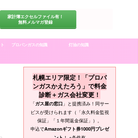
家計簿エクセルファイル有！
無料メルマガ登録
ート
プロパンガスの知識
灯油の知識
札幌エリア限定！「プロパ
ンガスかえたろう」で料金
診断＋ガス会社変更！
「
ガス屋の窓口
」と提携済み！同サー
コ
ビスが受けられます（「永久料金監視
保証」「１年間返金保証」）。
申込で
Amazonギフト券1000円プレゼ
ント
！ ※条件有