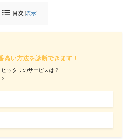
目次
[
表示
]
番高い方法を診断できます！
にピッタリのサービスは？
か？