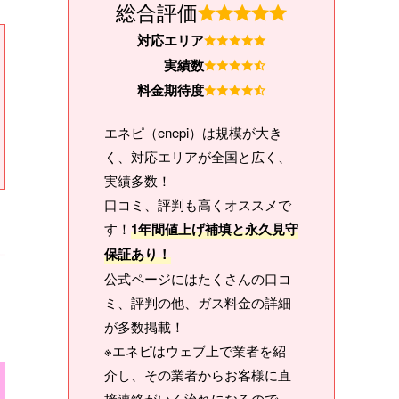
総合評価
対応エリア
実績数
料金期待度
エネピ（enepi）は規模が大き
く、対応エリアが全国と広く、
実績多数！
口コミ、評判も高くオススメで
す！
1年間値上げ補填と永久見守
保証あり！
公式ページにはたくさんの口コ
ミ、評判の他、ガス料金の詳細
が多数掲載！
※エネピはウェブ上で業者を紹
介し、その業者からお客様に直
接連絡がいく流れになるので、