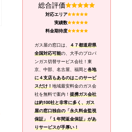
総合評価
対応エリア
実績数
料金期待度
ガス屋の窓口は、
４７都道府県
全国対応可能
の、大手のプロパ
ンガス切替サービス会社！東
京、中部、名古屋、福岡と
各地
に４支店もあるのはこのサービ
スだけ！
地域最安料金のガス会
社を無料で案内！
提携ガス会社
は約100社と非常に多く、ガス
屋の窓口独自の「永久料金監視
保証」「１年間返金保証」があ
りサービスが手厚い！