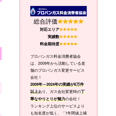
総合評価
対応エリア
実績数
料金期待度
プロパンガス料金消費者協会
は、2009年から活動している老
舗のプロパンガス変更サービス
会社！
2009年～2024年の実績が6万件
以上
あり、ガス会社変更時の
丁
寧なやりとりが魅力
の会社！
ランキング上位のサービスより
も知名度が低く、「1年間値上補