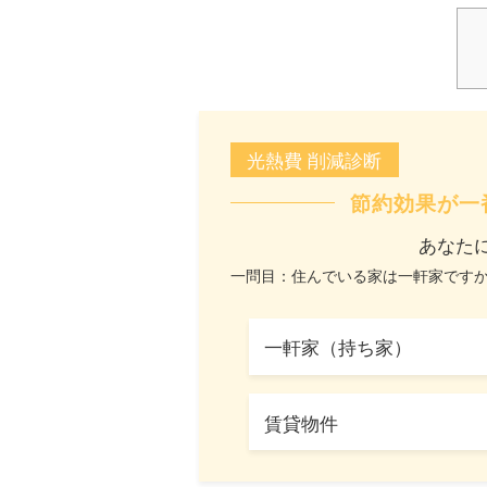
光熱費 削減診断
節約効果が一
あなた
一問目：住んでいる家は一軒家です
一軒家（持ち家）
賃貸物件